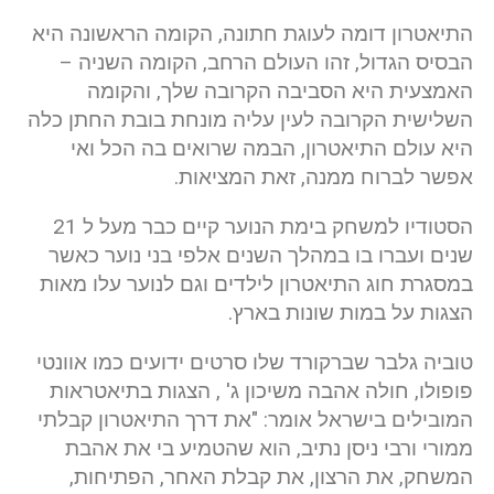
התיאטרון דומה לעוגת חתונה, הקומה הראשונה היא
הבסיס הגדול, זהו העולם הרחב, הקומה השניה –
האמצעית היא הסביבה הקרובה שלך, והקומה
השלישית הקרובה לעין עליה מונחת בובת החתן כלה
היא עולם התיאטרון, הבמה שרואים בה הכל ואי
אפשר לברוח ממנה, זאת המציאות.
הסטודיו למשחק בימת הנוער קיים כבר מעל ל 21
שנים ועברו בו במהלך השנים אלפי בני נוער כאשר
במסגרת חוג התיאטרון לילדים וגם לנוער עלו מאות
הצגות על במות שונות בארץ.
טוביה גלבר שברקורד שלו סרטים ידועים כמו אוונטי
פופולו, חולה אהבה משיכון ג' , הצגות בתיאטראות
המובילים בישראל אומר: "את דרך התיאטרון קבלתי
ממורי ורבי ניסן נתיב, הוא שהטמיע בי את אהבת
המשחק, את הרצון, את קבלת האחר, הפתיחות,