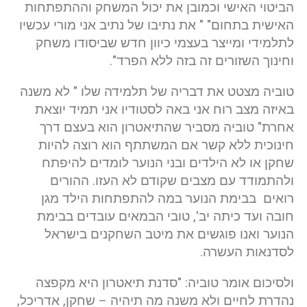
הביטוי האישי וכמובן את יכול המשחק וההתפתחות
האישית בתחום" " את נתיבו של נתיב אני מורי עכשיו
לתלמידי ומייצר בעצמי כיוון חדש שביסודו משחק
וחינוך השזורים זה בזה ללא הפרד".
טוביה מצטט את דבריה של תלמידה שלו " לא משנה
באיזה מצב רוח אני באה לסטודיו אני תמיד יוצאת
אחרת" טוביה מסביר שהתיאטרון הוא בעצם דרך
חינוכית ללא קשר אם המשתתף הוא רוצה להיות
שחקן או לא הילדים ובני הנוער לומדים להיפתח
ולהתמודד עם מצבים שקודם לא העזו. ההורים
רואים בבימת הנוער במה להתפתחות הילד מגן
חובה ועד כיתה יב', טובי הבמאים עובדים בבימת
הנוער ואנו פוגשים את מיטב השחקנים בישראל
לסדנאות העשרה.
ולסיכום אומר טוביה: "
סדנת תיאטרון
היא מקפצה
נהדרת לחיים ולא משנה מה תיהיה – שחקן, אדריכל,