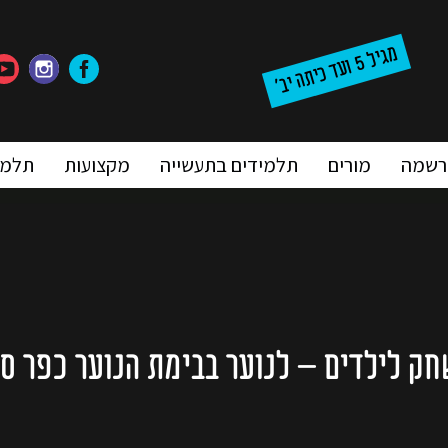
מ
'
5
גיל
וע
ד
כ
ית
ה
יב
רשמה
מורים
תלמידים בתעשייה
מקצועות
תלמי
ק לילדים – לנוער בבימת הנוער כפר ס