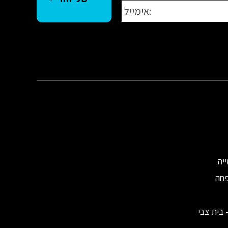
יה
פחה
 בית צבי