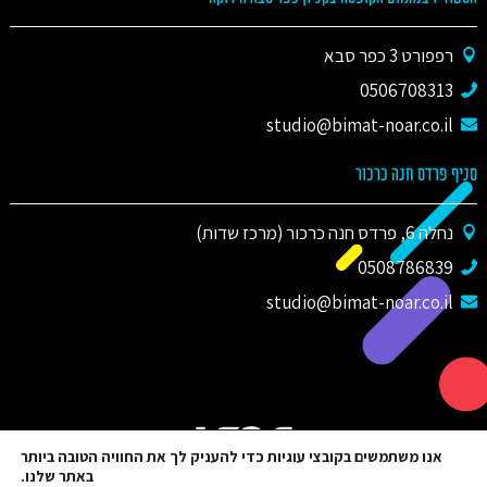
רפפורט 3 כפר סבא
0506708313
studio@bimat-noar.co.il
סניף פרדס חנה כרכור
נחלה 6, פרדס חנה כרכור (מרכז שדות)
0508786839
studio@bimat-noar.co.il
אנו משתמשים בקובצי עוגיות כדי להעניק לך את החוויה הטובה ביותר
באתר שלנו.