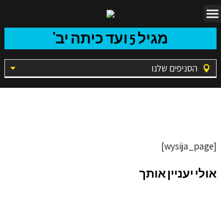
מגיל 5 ועד כיתה יב'
הסניפים שלנו
אימות ההרשמה
[wysija_page]
אולי יעניין אותך