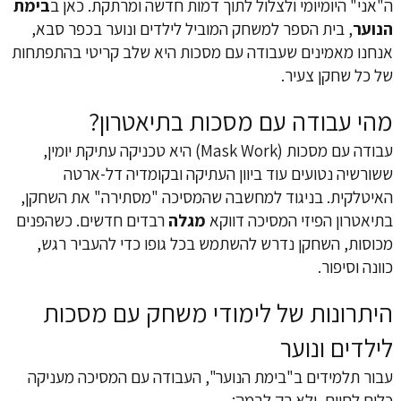
ה"אני" היומיומי ולצלול לתוך דמות חדשה ומרתקת. כאן ב
בימת
הנוער
, בית הספר למשחק המוביל לילדים ונוער בכפר סבא,
אנחנו מאמינים שעבודה עם מסכות היא שלב קריטי בהתפתחות
של כל שחקן צעיר.
מהי עבודה עם מסכות בתיאטרון?
עבודה עם מסכות (Mask Work) היא טכניקה עתיקת יומין,
ששורשיה נטועים עוד ביוון העתיקה ובקומדיה דל-ארטה
האיטלקית. בניגוד למחשבה שהמסיכה "מסתירה" את השחקן,
בתיאטרון הפיזי המסיכה דווקא
מגלה
רבדים חדשים. כשהפנים
מכוסות, השחקן נדרש להשתמש בכל גופו כדי להעביר רגש,
כוונה וסיפור.
היתרונות של לימודי משחק עם מסכות
לילדים ונוער
עבור תלמידים ב"בימת הנוער", העבודה עם המסיכה מעניקה
כלים לחיים, ולא רק לבמה: