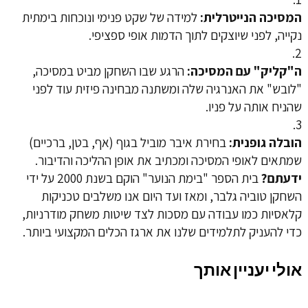
המסיכה הנייטרלית:
למידה של שקט פנימי ונוכחות בימתית
נקייה, לפני שיוצקים לתוך הדמות אופי ספציפי.
ה"קליק" עם המסיכה:
הרגע שבו השחקן מביט במסיכה,
"לובש" את האנרגיה שלה ומשתנה מבחינה פיזית עוד לפני
שהניח אותה על פניו.
הובלה גופנית:
בחירת איבר מוביל בגוף (אף, בטן, ברכיים)
שמתאים לאופי המסיכה ומכתיב את אופן ההליכה והדיבור.
ידעתם?
בית הספר "
בימת הנוער
" הוקם בשנת 2000 על ידי
השחקן טוביה גלבר, ומאז ועד היום אנו משלבים טכניקות
קלאסיות כמו עבודה עם מסכות לצד שיטות משחק מודרניות,
כדי להעניק לתלמידים שלנו את ארגז הכלים המקצועי ביותר.
אולי יעניין אותך