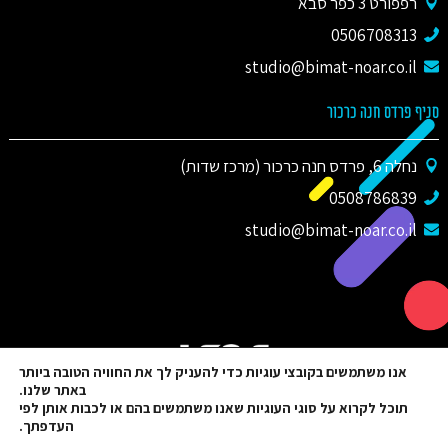
רפפורט 3 כפר סבא
0506708313
studio@bimat-noar.co.il
סניף פרדס חנה כרכור
נחלה 6, פרדס חנה כרכור (מרכז שדות)
0508786839
studio@bimat-noar.co.il
אנו משתמשים בקובצי עוגיות כדי להעניק לך את החוויה הטובה ביותר
באתר שלנו.
תוכל לקרוא על סוגי העוגיות שאנו משתמשים בהם או לכבות אותן לפי
העדפתך.