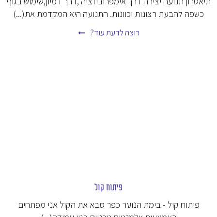
תיאטרון תנועה יצירה דרך אימפרוביזציה ,דרך דמיון,שימוש בגוף
כשפה להבעת רצונות וכוונות. התנועה היא המקדמת את(...)
רוצה לדעת עוד?
פיתוח קול
פיתוח קול - בימת הנוער כפר סבא את הקול אני מפתחים
באמצעות אלמנטים טכניים כגון עמידה(...)