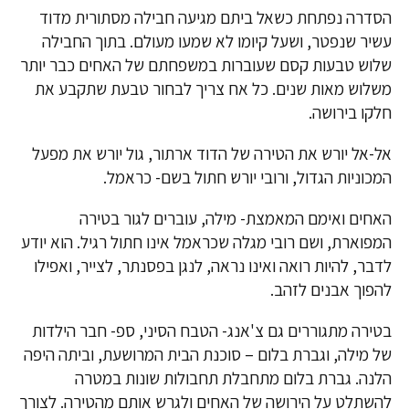
הסדרה נפתחת כשאל ביתם מגיעה חבילה מסתורית מדוד
עשיר שנפטר, ושעל קיומו לא שמעו מעולם. בתוך החבילה
שלוש טבעות קסם שעוברות במשפחתם של האחים כבר יותר
משלוש מאות שנים. כל אח צריך לבחור טבעת שתקבע את
חלקו בירושה.
אל-אל יורש את הטירה של הדוד ארתור, גול יורש את מפעל
המכוניות הגדול, ורובי יורש חתול בשם- כראמל.
האחים ואימם המאמצת- מילה, עוברים לגור בטירה
המפוארת, ושם רובי מגלה שכראמל אינו חתול רגיל. הוא יודע
לדבר, להיות רואה ואינו נראה, לנגן בפסנתר, לצייר, ואפילו
להפוך אבנים לזהב.
בטירה מתגוררים גם צ'אנג- הטבח הסיני, ספ- חבר הילדות
של מילה, וגברת בלום – סוכנת הבית המרושעת, וביתה היפה
הלנה. גברת בלום מתחבלת תחבולות שונות במטרה
להשתלט על הירושה של האחים ולגרש אותם מהטירה. לצורך